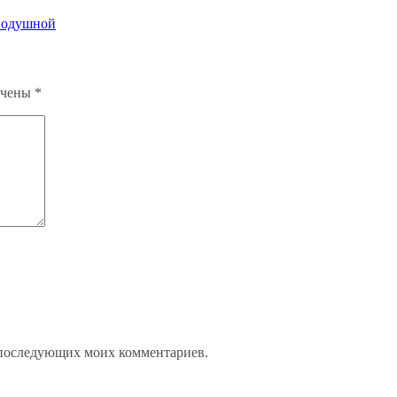
внодушной
ечены
*
ля последующих моих комментариев.