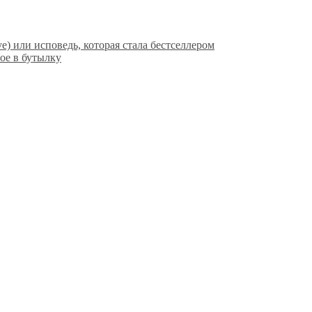
ve) или исповедь, которая стала бестселлером
ое в бутылку