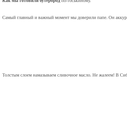
Как
мы готовили
бутерброд
по-тоськиному.
Самый главный и важный момент мы доверили папе. Он аккура
Толстым слоем намазываем сливочное масло. Не жалеем! В Сиби