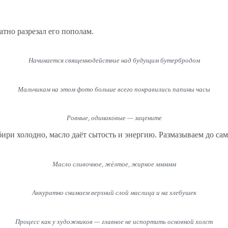
тно разрезал его пополам.
Начинается священнодействие над будущим бутербродом
Мальчикам на этом фото больше всего понравились папины часы
Ровные, одинаковые — зацените
ри холодно, масло даёт сытость и энергию. Размазываем до самы
Масло сливочное, жёлтое, жирное ммммм
Аккуратно снимаем верхний слой маслица и на хлебушек
Процесс как у художников — главное не испортить основной холст