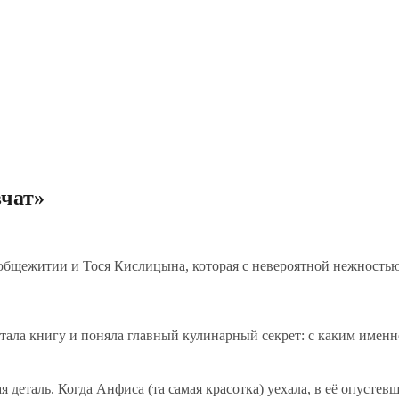
вчат»
 общежитии и Тося Кислицына, которая с невероятной нежностью
итала книгу и поняла главный кулинарный секрет: с каким именн
 деталь. Когда Анфиса (та самая красотка) уехала, в её опустевш