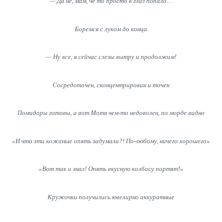
— Да не, мам, чё то просто в глаз попало…
Боремся с луком до конца
— Ну все, я сейчас слезы вытру и продолжим!
Сосредоточен, сконцентрирован и точен
Помидоры готовы, а вот Мотя чем-то недоволен, по морде видно
«И что эти кожаные опять задумали?! По-любому, ничего хорошего»
«Вот так и знал! Опять вкусную колбасу портят!»
Кружочки получились ювелирно аккуратные