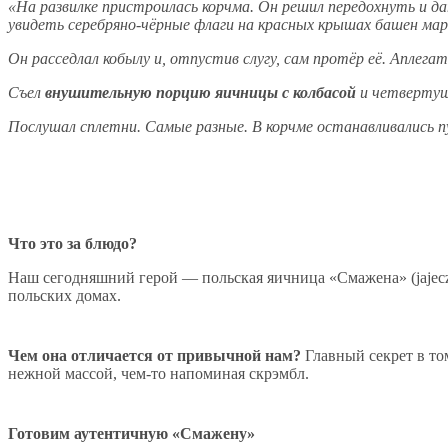
«На развилке пристроилась корчма. Он решил передохнуть и да
увидеть серебряно-чёрные флаги на красных крышах башен мар
Он расседлал кобылу и, отпустив слугу, сам протёр её. Аплега
Съел
внушительную порцию яичницы с колбасой
и четвертушк
Послушал сплетни. Самые разные. В корчме останавливались 
Что это за блюдо?
Наш сегодняшний герой — польская яичница «Смажена» (jajeczn
польских домах.
Чем она отличается от привычной нам?
Главный секрет в том
нежной массой, чем-то напоминая скрэмбл.
Готовим аутентичную «Смажену»