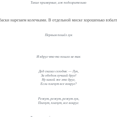
Такие примерные, аж подозрительно
баски нарезаем колечками. В отдельной миске хорошенько взбал
Первым пошёл лук
И вдруг что-то пошло не так
Дед сказал сегодня: — Лук,
За обедом лучший друг!
Ну какой же это друг,
Если плачут все вокруг?
Режут, режут, режут лук,
Плачут, плачут, все вокруг.