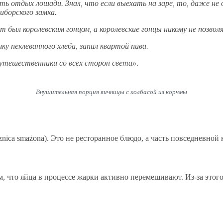
ть отдых лошади. Знал, что если выехать на заре, то, даже не 
иборского замка.
тт был королевским гонцом, а королевские гонцы никому не позво
у пеклеванного хлеба, запил квартой пива.
путешественники со всех сторон света»
.
Внушительная порция яичницы с колбасой из корчмы
ica smażona). Это не ресторанное блюдо, а часть повседневной 
, что яйца в процессе жарки активно перемешивают. Из-за этого