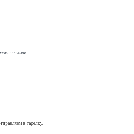
туража полежит
тправляем в тарелку.