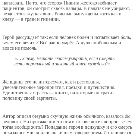
наплевать. На то, что сторож Никита жестоко избивает
пациентов, он смотрит сквозь пальцы. В палатах не убирают,
везде стоит жуткая вонь, больные вынуждены жить как в
хлеву — в грязи и гниении.
Герой рассуждает так: если человек болен и испытывает боль,
зачем его лечить? Всё равно умрёт. А душевнобольным и
вовсе не помочь.
«… к чему мешать людям умирать, если смерть
есть нормальный и законный конец каждого?»
Женщины его не интересуют, как и рестораны,
увеселительные мероприятия, поездки и путешествия.
Единственная страсть — книги, на которые он тратит
половину своей зарплаты.
Автор описал безумно скучную жизнь обычного, казалось бы,
человека. На протяжении чтения в голове висел вопрос: зачем
тогда вообще жить? Попадание героя в психушку и его смерть
показались мне вполне логичным завершением. И становится