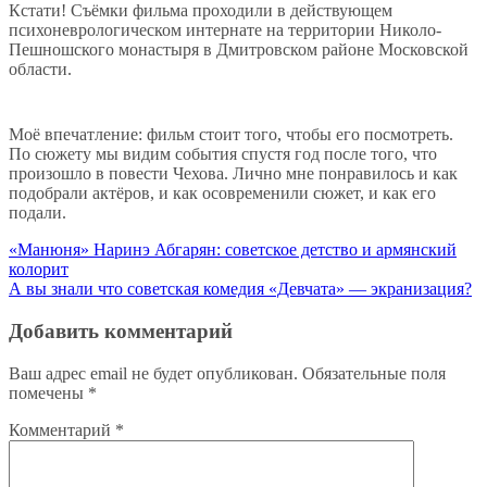
Кстати! Съёмки фильма проходили в действующем
психоневрологическом интернате на территории Николо-
Пешношского монастыря в Дмитровском районе Московской
области.
Моё впечатление: фильм стоит того, чтобы его посмотреть.
По сюжету мы видим события спустя год после того, что
произошло в повести Чехова. Лично мне понравилось и как
подобрали актёров, и как осовременили сюжет, и как его
подали.
Навигация
«Манюня» Наринэ Абгарян: советское детство и армянский
колорит
по
А вы знали что советская комедия «Девчата» — экранизация?
записям
Добавить комментарий
Ваш адрес email не будет опубликован.
Обязательные поля
помечены
*
Комментарий
*