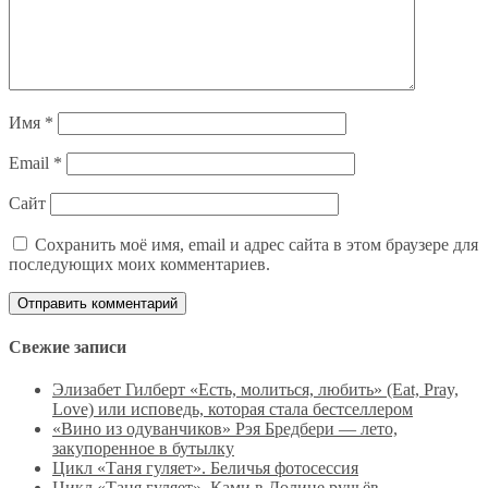
Имя
*
Email
*
Сайт
Сохранить моё имя, email и адрес сайта в этом браузере для
последующих моих комментариев.
Свежие записи
Элизабет Гилберт «Есть, молиться, любить» (Eat, Pray,
Love) или исповедь, которая стала бестселлером
«Вино из одуванчиков» Рэя Бредбери — лето,
закупоренное в бутылку
Цикл «Таня гуляет». Беличья фотосессия
Цикл «Таня гуляет». Ками в Долине ручьёв