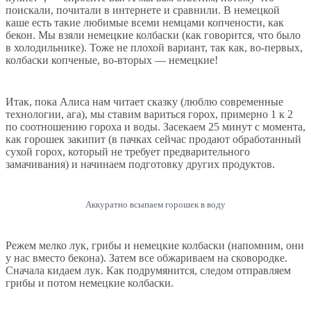
поискали, почитали в интернете и сравнили. В немецкой
каше есть такие любимые всеми немцами копчености, как
бекон. Мы взяли немецкие колбаски (как говорится, что было
в холодильнике). Тоже не плохой вариант, так как, во-первых,
колбаски копченые, во-вторых — немецкие!
Итак, пока Алиса нам читает сказку (люблю современные
технологии, ага), мы ставим вариться горох, примерно 1 к 2
по соотношению гороха и воды. Засекаем 25 минут с момента,
как горошек закипит (в пачках сейчас продают обработанный
сухой горох, который не требует предварительного
замачивания) и начинаем подготовку других продуктов.
Аккуратно всыпаем горошек в воду
Режем мелко лук, грибы и немецкие колбаски (напомним, они
у нас вместо бекона). Затем все обжариваем на сковородке.
Сначала кидаем лук. Как подрумянится, следом отправляем
грибы и потом немецкие колбаски.