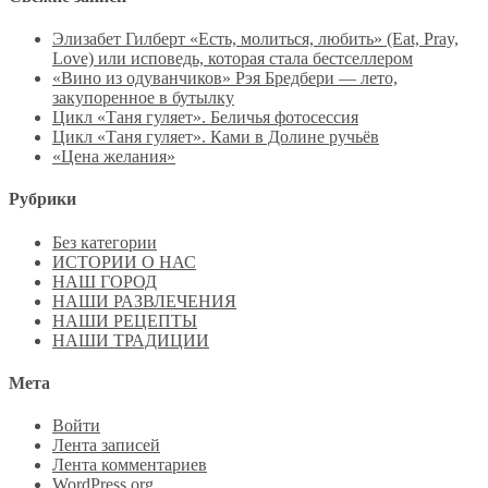
Элизабет Гилберт «Есть, молиться, любить» (Eat, Pray,
Love) или исповедь, которая стала бестселлером
«Вино из одуванчиков» Рэя Бредбери — лето,
закупоренное в бутылку
Цикл «Таня гуляет». Беличья фотосессия
Цикл «Таня гуляет». Ками в Долине ручьёв
«Цена желания»
Рубрики
Без категории
ИСТОРИИ О НАС
НАШ ГОРОД
НАШИ РАЗВЛЕЧЕНИЯ
НАШИ РЕЦЕПТЫ
НАШИ ТРАДИЦИИ
Мета
Войти
Лента записей
Лента комментариев
WordPress.org