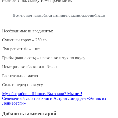
нежное. И да, сказку тоже прочитайте.
Все, что нам понадобится для приготовления сказочной каши
Необходимые ингредиенты:
Сушеный горох – 250 гр.
Лук репчатый – 1 шт.
Грибы (какие есть) – несколько штук по вкусу
Немецкие колбаски или бекон
Растительное масло
Соль и перец по вкусу
Навигация
Музей грибов в Шапше. Вы знали? Мы нет!
Селедочный салат из книги Астрид Линдгрен «Эмиль из
по
Леннеберги»
записям
Добавить комментарий