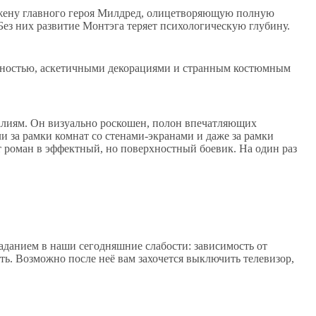
 жену главного героя Милдред, олицетворяющую полную
 Без них развитие Монтэга теряет психологическую глубину.
рваностью, аскетичными декорациями и странным костюмным
лиям. Он визуально роскошен, полон впечатляющих
 за рамки комнат со стенами-экранами и даже за рамки
т роман в эффектный, но поверхностный боевик. На один раз
паданием в наши сегодняшние слабости: зависимость от
ть. Возможно после неё вам захочется выключить телевизор,