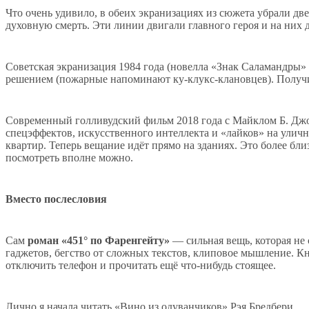
Что очень удивило, в обеих экранизациях из сюжета убрали 
духовную смерть. Эти линии двигали главного героя и на них д
Советская экранизация 1984 года (новелла «Знак Саламандры
решением (пожарные напоминают ку-клукс-клановцев). Получил
Современный голливудский фильм 2018 года с Майклом Б. Дж
спецэффектов, искусственного интеллекта и «лайков» на улич
квартир. Теперь вещание идёт прямо на зданиях. Это более б
посмотреть вполне можно.
Вместо послесловия
Сам
роман «451° по Фаренгейту»
— сильная вещь, которая не 
гаджетов, бегство от сложных текстов, клиповое мышление. Кни
отключить телефон и прочитать ещё что-нибудь стоящее.
Лично я начала читать «Вино из одуванчиков» Рэя Бредбери.