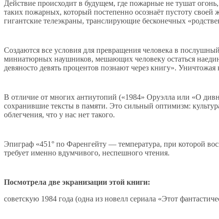
Действие происходит в будущем, где пожарные не тушат огонь
таких пожарных, который постепенно осознаёт пустоту своей 
гигантские телеэкраны, транслирующие бесконечных «родстве
Создаются все условия для превращения человека в послушный
миниатюрных наушников, мешающих человеку остаться наедине 
девяносто девять процентов познают через книгу». Уничтожая 
В отличие от многих антиутопий («1984» Оруэлла или «О див
сохранившие тексты в памяти. Это сильный оптимизм: культур
облегчения, что у нас нет такого.
Эпиграф «451° по Фаренгейту — температура, при которой вос
требует именно вдумчивого, неспешного чтения.
Посмотрела две экранизации этой книги:
советскую 1984 года (одна из новелл сериала «Этот фантастич