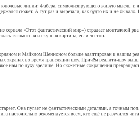
две ключевые линии: Фабера, символизирующего живую мысль, и
ержался сюжет. А тут раз и вырезали, как будто их и не бывало.
» из сериала «Этот фантастический мир») страдает монтажной 
ась тягомотная и скучная картина, если честно.
орданом и Майклом Шенноном больше адаптирован к нашим реа
ных экранах во время трансляции шоу. Причём реалити-шоу вышли
лизкое нам по духу зрелище. Но сюжетные сокращения превращаю
стареет. Она пугает не фантастическими деталями, а точным по
га настоятельно рекомендуется всем, кто ещё не разучился чита