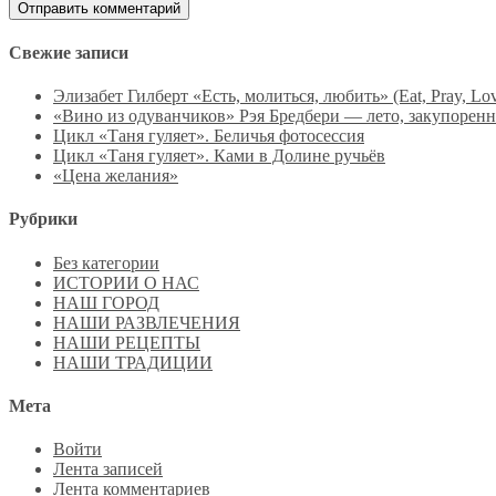
Свежие записи
Элизабет Гилберт «Есть, молиться, любить» (Eat, Pray, Lo
«Вино из одуванчиков» Рэя Бредбери — лето, закупоренн
Цикл «Таня гуляет». Беличья фотосессия
Цикл «Таня гуляет». Ками в Долине ручьёв
«Цена желания»
Рубрики
Без категории
ИСТОРИИ О НАС
НАШ ГОРОД
НАШИ РАЗВЛЕЧЕНИЯ
НАШИ РЕЦЕПТЫ
НАШИ ТРАДИЦИИ
Мета
Войти
Лента записей
Лента комментариев