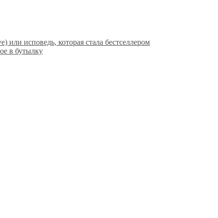
ve) или исповедь, которая стала бестселлером
ое в бутылку