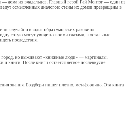
ми — дома их владельцев. Главный герой Гай Монтэг — один из
е ведут осмысленных диалогов: стены их домов превращены в
ри не случайно вводит образ «морских раковин» —
одну сотую могут увидеть своими глазами, а остальные
идеть последствия.
ет город, но выживают «книжные люди» — маргиналы,
и и книги. После книги остаётся лёгкое послевкусие
ения знания. Брэдбери пишет плотно, метафорично. Эта книга