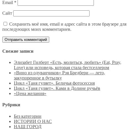
Email
*
Сайт
Сохранить моё имя, email и адрес сайта в этом браузере для
последующих моих комментариев.
Свежие записи
Элизабет Гилберт «Есть, молиться, любить» (Eat, Pray,
Love) или исповедь, которая стала бестселлером
«Вино из одуванчиков» Рэя Бредбери — лето,
закупоренное в бутылку
Цикл «Таня гуляет». Беличья фотосессия
Цикл «Таня гуляет». Ками в Долине ручьёв
«Цена желания»
Рубрики
Без категории
ИСТОРИИ О НАС
НАШ ГОРОД