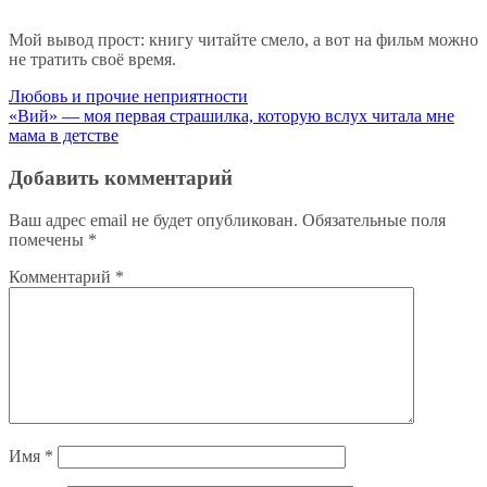
Мой вывод прост: книгу читайте смело, а вот на фильм можно
не тратить своё время.
Навигация
Любовь и прочие неприятности
«Вий» — моя первая страшилка, которую вслух читала мне
по
мама в детстве
записям
Добавить комментарий
Ваш адрес email не будет опубликован.
Обязательные поля
помечены
*
Комментарий
*
Имя
*