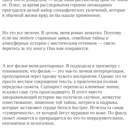
ее. Плюс, за время расследования героине неожиданно
пригодился целый набор специфических увлечений, которые
в обычной жизни вряд ли бы нашли применение.
Но это все мелочи. В целом, меня роман захватил. Поэтому
если вы любите старинные замки, семейные тайны и
атмосферные истории с мистическим оттенком — смело
беритесь за эту книгу. Она вам понравится.
А вот фильм меня разочаровал. Я подходила к просмотру с
пониманием, что фильм — это чья-то личная интерпретация,
пропущенная через призму чужого восприятия. Однако это не
просто жесткое сокращение текста, а практически полная
переделка сюжета. Сценарист переписал ключевые линии,
исказил саму суть происходящего. В итоге вместо
завораживающей истории мы получили скучное, затянутое
повествование, лишенное той тайны, интриги и надрыва,
которые заставляют сердце биться быстрее. Исчезла та самая
«сумеречность», от которой бегут мурашки по коже. По факту,
сюжет ломается и превращается во что-то невразумительное,
непонятное и нелогичное.