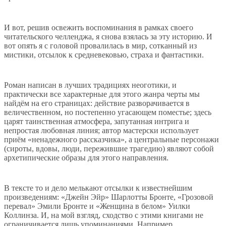
И вот, решив освежить воспоминания в рамках своего
читательского челленджа, я снова взялась за эту историю. И
вот опять я с головой провалилась в мир, сотканный из
мистики, отсылок к средневековью, страха и фантастики.
Роман написан в лучших традициях неоготики, и
практически все характерные для этого жанра черты мы
найдём на его страницах: действие разворачивается в
величественном, но постепенно угасающем поместье; здесь
царят таинственная атмосфера, запутанная интрига и
непростая любовная линия; автор мастерски использует
приём «ненадежного рассказчика», а центральные персонажи
(сироты, вдовы, люди, пережившие трагедию) являют собой
архетипические образы для этого направления.
В тексте то и дело мелькают отсылки к известнейшим
произведениям: «Джейн Эйр» Шарлотты Бронте, «Грозовой
перевал» Эмили Бронте и «Женщина в белом» Уилки
Коллинза. И, на мой взгляд, сходство с этими книгами не
ограничивается лишь упоминаниями. Например,