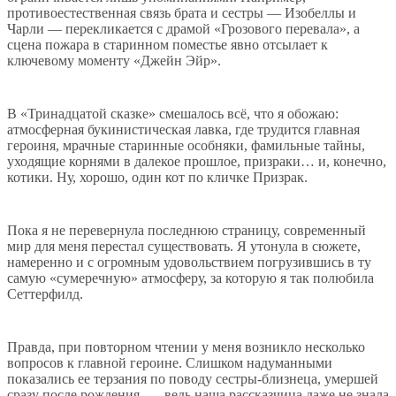
противоестественная связь брата и сестры — Изобеллы и
Чарли — перекликается с драмой «Грозового перевала», а
сцена пожара в старинном поместье явно отсылает к
ключевому моменту «Джейн Эйр».
В «Тринадцатой сказке» смешалось всё, что я обожаю:
атмосферная букинистическая лавка, где трудится главная
героиня, мрачные старинные особняки, фамильные тайны,
уходящие корнями в далекое прошлое, призраки… и, конечно,
котики. Ну, хорошо, один кот по кличке Призрак.
Пока я не перевернула последнюю страницу, современный
мир для меня перестал существовать. Я утонула в сюжете,
намеренно и с огромным удовольствием погрузившись в ту
самую «сумеречную» атмосферу, за которую я так полюбила
Сеттерфилд.
Правда, при повторном чтении у меня возникло несколько
вопросов к главной героине. Слишком надуманными
показались ее терзания по поводу сестры-близнеца, умершей
сразу после рождения, — ведь наша рассказчица даже не знала