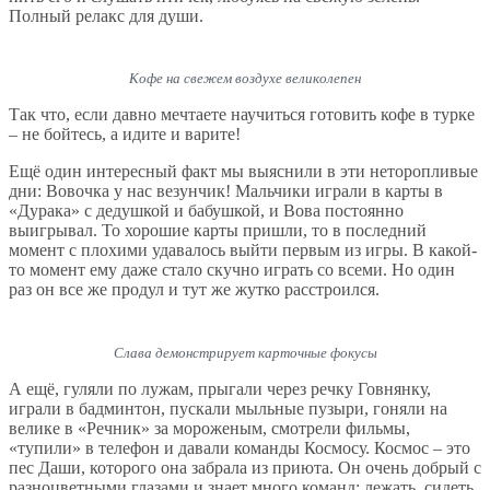
Полный релакс для души.
Кофе на свежем воздухе великолепен
Так что, если давно мечтаете научиться готовить кофе в турке
– не бойтесь, а идите и варите!
Ещё один интересный факт мы выяснили в эти неторопливые
дни: Вовочка у нас везунчик! Мальчики играли в карты в
«Дурака» с дедушкой и бабушкой, и Вова постоянно
выигрывал. То хорошие карты пришли, то в последний
момент с плохими удавалось выйти первым из игры. В какой-
то момент ему даже стало скучно играть со всеми. Но один
раз он все же продул и тут же жутко расстроился.
Слава демонстрирует карточные фокусы
А ещё, гуляли по лужам, прыгали через речку Говнянку,
играли в бадминтон, пускали мыльные пузыри, гоняли на
велике в «Речник» за мороженым, смотрели фильмы,
«тупили» в телефон и давали команды Космосу. Космос – это
пес Даши, которого она забрала из приюта. Он очень добрый с
разноцветными глазами и знает много команд: лежать, сидеть,