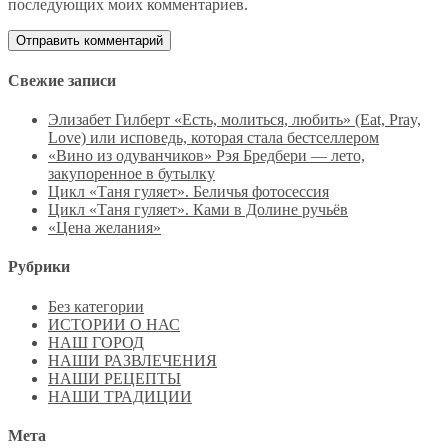
последующих моих комментариев.
Свежие записи
Элизабет Гилберт «Есть, молиться, любить» (Eat, Pray,
Love) или исповедь, которая стала бестселлером
«Вино из одуванчиков» Рэя Бредбери — лето,
закупоренное в бутылку
Цикл «Таня гуляет». Беличья фотосессия
Цикл «Таня гуляет». Ками в Долине ручьёв
«Цена желания»
Рубрики
Без категории
ИСТОРИИ О НАС
НАШ ГОРОД
НАШИ РАЗВЛЕЧЕНИЯ
НАШИ РЕЦЕПТЫ
НАШИ ТРАДИЦИИ
Мета