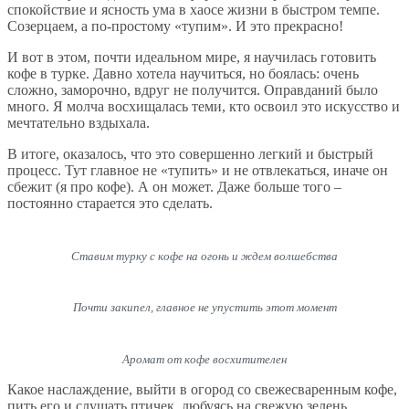
спокойствие и ясность ума в хаосе жизни в быстром темпе.
Созерцаем, а по-простому «тупим». И это прекрасно!
И вот в этом, почти идеальном мире, я научилась готовить
кофе в турке. Давно хотела научиться, но боялась: очень
сложно, заморочно, вдруг не получится. Оправданий было
много. Я молча восхищалась теми, кто освоил это искусство и
мечтательно вздыхала.
В итоге, оказалось, что это совершенно легкий и быстрый
процесс. Тут главное не «тупить» и не отвлекаться, иначе он
сбежит (я про кофе). А он может. Даже больше того –
постоянно старается это сделать.
Ставим турку с кофе на огонь и ждем волшебства
Почти закипел, главное не упустить этот момент
Аромат от кофе восхитителен
Какое наслаждение, выйти в огород со свежесваренным кофе,
пить его и слушать птичек, любуясь на свежую зелень.