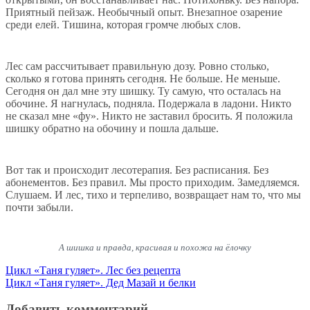
Приятный пейзаж. Необычный опыт. Внезапное озарение
среди елей. Тишина, которая громче любых слов.
Лес сам рассчитывает правильную дозу. Ровно столько,
сколько я готова принять сегодня. Не больше. Не меньше.
Сегодня он дал мне эту шишку. Ту самую, что осталась на
обочине. Я нагнулась, подняла. Подержала в ладони. Никто
не сказал мне «фу». Никто не заставил бросить. Я положила
шишку обратно на обочину и пошла дальше.
Вот так и происходит лесотерапия. Без расписания. Без
абонементов. Без правил. Мы просто приходим. Замедляемся.
Слушаем. И лес, тихо и терпеливо, возвращает нам то, что мы
почти забыли.
А шишка и правда, красивая и похожа на ёлочку
Навигация
Цикл «Таня гуляет». Лес без рецепта
Цикл «Таня гуляет». Дед Мазай и белки
по
записям
Добавить комментарий