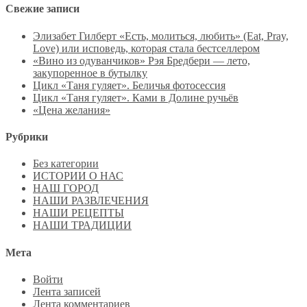
Свежие записи
Элизабет Гилберт «Есть, молиться, любить» (Eat, Pray,
Love) или исповедь, которая стала бестселлером
«Вино из одуванчиков» Рэя Бредбери — лето,
закупоренное в бутылку
Цикл «Таня гуляет». Беличья фотосессия
Цикл «Таня гуляет». Ками в Долине ручьёв
«Цена желания»
Рубрики
Без категории
ИСТОРИИ О НАС
НАШ ГОРОД
НАШИ РАЗВЛЕЧЕНИЯ
НАШИ РЕЦЕПТЫ
НАШИ ТРАДИЦИИ
Мета
Войти
Лента записей
Лента комментариев