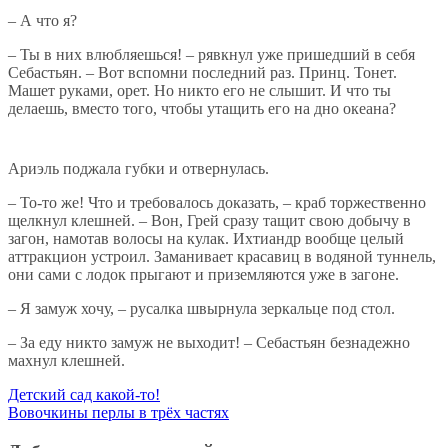
– А что я?
– Ты в них влюбляешься! – рявкнул уже пришедший в себя
Себастьян. – Вот вспомни последний раз. Принц. Тонет.
Машет руками, орет. Но никто его не слышит. И что ты
делаешь, вместо того, чтобы утащить его на дно океана?
Ариэль поджала губки и отвернулась.
– То-то же! Что и требовалось доказать, – краб торжественно
щелкнул клешней. – Вон, Грей сразу тащит свою добычу в
загон, намотав волосы на кулак. Ихтиандр вообще целый
аттракцион устроил. Заманивает красавиц в водяной туннель,
они сами с лодок прыгают и приземляются уже в загоне.
– Я замуж хочу, – русалка швырнула зеркальце под стол.
– За еду никто замуж не выходит! – Себастьян безнадежно
махнул клешней.
Навигация
Детский сад какой-то!
Вовочкины перлы в трёх частях
по