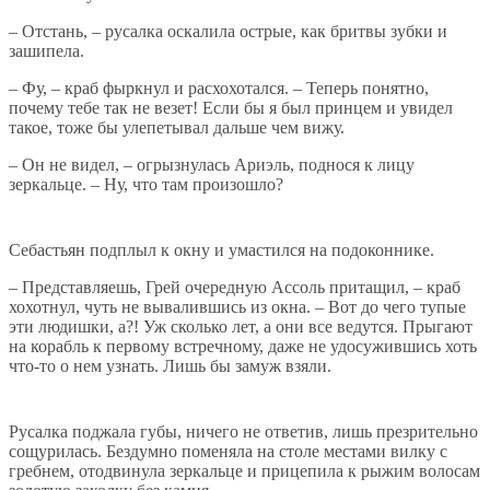
– Отстань, – русалка оскалила острые, как бритвы зубки и
зашипела.
– Фу, – краб фыркнул и расхохотался. – Теперь понятно,
почему тебе так не везет! Если бы я был принцем и увидел
такое, тоже бы улепетывал дальше чем вижу.
– Он не видел, – огрызнулась Ариэль, поднося к лицу
зеркальце. – Ну, что там произошло?
Себастьян подплыл к окну и умастился на подоконнике.
– Представляешь, Грей очередную Ассоль притащил, – краб
хохотнул, чуть не вывалившись из окна. – Вот до чего тупые
эти людишки, а?! Уж сколько лет, а они все ведутся. Прыгают
на корабль к первому встречному, даже не удосужившись хоть
что-то о нем узнать. Лишь бы замуж взяли.
Русалка поджала губы, ничего не ответив, лишь презрительно
сощурилась. Бездумно поменяла на столе местами вилку с
гребнем, отодвинула зеркальце и прицепила к рыжим волосам