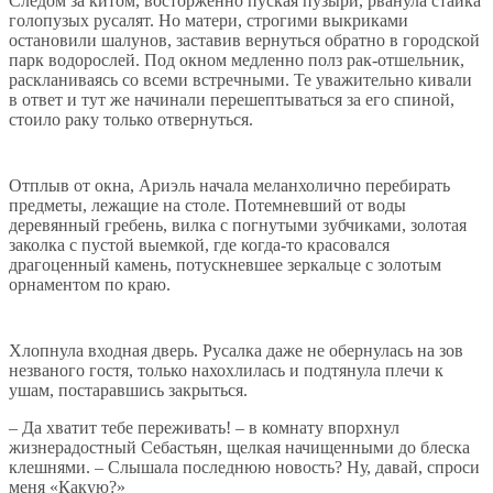
Следом за китом, восторженно пуская пузыри, рванула стайка
голопузых русалят. Но матери, строгими выкриками
остановили шалунов, заставив вернуться обратно в городской
парк водорослей. Под окном медленно полз рак-отшельник,
раскланиваясь со всеми встречными. Те уважительно кивали
в ответ и тут же начинали перешептываться за его спиной,
стоило раку только отвернуться.
Отплыв от окна, Ариэль начала меланхолично перебирать
предметы, лежащие на столе. Потемневший от воды
деревянный гребень, вилка с погнутыми зубчиками, золотая
заколка с пустой выемкой, где когда-то красовался
драгоценный камень, потускневшее зеркальце с золотым
орнаментом по краю.
Хлопнула входная дверь. Русалка даже не обернулась на зов
незваного гостя, только нахохлилась и подтянула плечи к
ушам, постаравшись закрыться.
– Да хватит тебе переживать! – в комнату впорхнул
жизнерадостный Себастьян, щелкая начищенными до блеска
клешнями. – Слышала последнюю новость? Ну, давай, спроси
меня «Какую?»