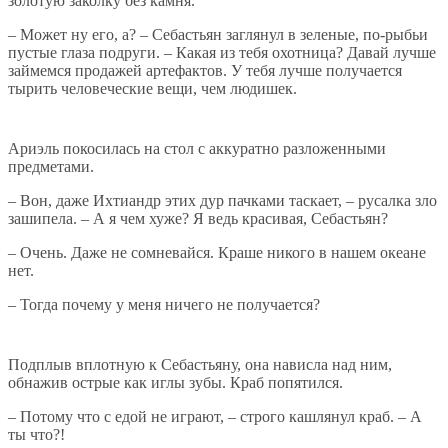
золотую заколку без камня.
– Может ну его, а? – Себастьян заглянул в зеленые, по-рыбьи
пустые глаза подруги. – Какая из тебя охотница? Давай лучше
займемся продажей артефактов. У тебя лучше получается
тырить человеческие вещи, чем людишек.
Ариэль покосилась на стол с аккуратно разложенными
предметами.
– Вон, даже Ихтиандр этих дур пачками таскает, – русалка зло
зашипела. – А я чем хуже? Я ведь красивая, Себастьян?
– Очень. Даже не сомневайся. Краше никого в нашем океане
нет.
– Тогда почему у меня ничего не получается?
Подплыв вплотную к Себастьяну, она нависла над ним,
обнажив острые как иглы зубы. Краб попятился.
– Потому что с едой не играют, – строго кашлянул краб. – А
ты что?!