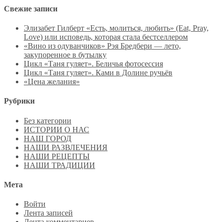
Свежие записи
Элизабет Гилберт «Есть, молиться, любить» (Eat, Pray,
Love) или исповедь, которая стала бестселлером
«Вино из одуванчиков» Рэя Бредбери — лето,
закупоренное в бутылку
Цикл «Таня гуляет». Беличья фотосессия
Цикл «Таня гуляет». Ками в Долине ручьёв
«Цена желания»
Рубрики
Без категории
ИСТОРИИ О НАС
НАШ ГОРОД
НАШИ РАЗВЛЕЧЕНИЯ
НАШИ РЕЦЕПТЫ
НАШИ ТРАДИЦИИ
Мета
Войти
Лента записей
Лента комментариев