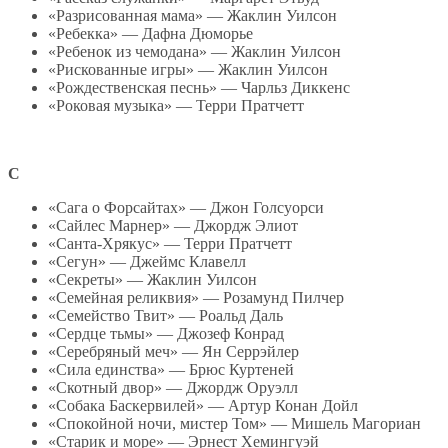
«Разрисованная мама» — Жаклин Уилсон
«Ребекка» — Дафна Дюморье
«Ребенок из чемодана» — Жаклин Уилсон
«Рискованные игры» — Жаклин Уилсон
«Рождественская песнь» — Чарльз Диккенс
«Роковая музыка» — Терри Пратчетт
С
«Сага о Форсайтах» — Джон Голсуорси
«Сайлес Марнер» — Джордж Элиот
«Санта-Хрякус» — Терри Пратчетт
«Сегун» — Джеймс Клавелл
«Секреты» — Жаклин Уилсон
«Семейная реликвия» — Розамунд Пилчер
«Семейство Твит» — Роальд Даль
«Сердце тьмы» — Джозеф Конрад
«Серебряный меч» — Ян Серрэйлер
«Сила единства» — Брюс Куртеней
«Скотный двор» — Джордж Оруэлл
«Собака Баскервилей» — Артур Конан Дойл
«Спокойной ночи, мистер Том» — Мишель Магориан
«Старик и море» — Эрнест Хемингуэй