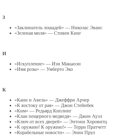
З
«Заклинатель лошадей» — Николас Эванс
«Зеленая миля» — Стивен Кинг
И
«Искупление» — Иэн Макьюэн
«Имя розы» — Умберто Эко
К
«Каин и Авель» — Джеффри Арчер
«К востоку от рая» — Джон Стейнбек
«Ким» — Редьярд Киплинг
«Клан пещерного медведя» — Джин Ауэл
«Ключ от всех дверей» — Энтони Хоровитц
«К оружию! К оружию!» — Терри Пратчетт
«Корабельные новости» — Энни Прул