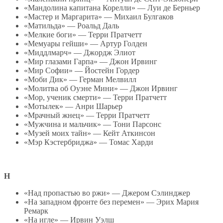
«Мандолина капитана Корелли» — Луи де Берньер
«Мастер и Маргарита» — Михаил Булгаков
«Матильда» — Роальд Даль
«Мелкие боги» — Терри Пратчетт
«Мемуары гейши» — Артур Голден
«Миддлмарч» — Джордж Элиот
«Мир глазами Гарпа» — Джон Ирвинг
«Мир Софии» — Йостейн Гордер
«Моби Дик» — Герман Мелвилл
«Молитва об Оуэне Мини» — Джон Ирвинг
«Мор, ученик смерти» — Терри Пратчетт
«Мотылек» — Анри Шарьер
«Мрачный жнец» — Терри Пратчетт
«Мужчина и мальчик» — Тони Парсонс
«Музей моих тайн» — Кейт Аткинсон
«Мэр Кэстербриджа» — Томас Харди
Н
«Над пропастью во ржи» — Джером Сэлинджер
«На западном фронте без перемен» — Эрих Мария
Ремарк
«На игле» — Ирвин Уэлш