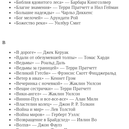
«Библия ядовитого леса» — Барбара Кингсолвер
«Благие знамения» — Терри Пратчетт и Нил Гейман
«Большие надежды» — Чарльз Диккенс
«Бог мелочей» — Арундати Рой
«Божество реки» — Уилбур Смит
В
«В дороге» — Джек Керуак
«Вдали от обезумевшей толпы» — Томас Харди
«Ведьмы» — Роальд Даль
«Ведьмы за границей» — Терри Пратчетт
«Великий Гэтсби» — Фрэнсис Скотт Фицджеральд
«Ветер в ивах» — Кеннет Грэм
«Вечеринка с ночевкой» — Жаклин Уилсон
«Вещие сестрички» — Терри Пратчетт
«Вики-ангел» — Жаклин Уилсон
«Винни-Пух и все-все-все» — Алан Милн
«Властелин колец» — Джон Р. Р. Толкин
«Война и мир» — Лев Толстой
«Война миров» — Герберт Уэллс
«Возвращение в Брайдсхед» — Ивлин Во
«Волхв» — Джон Фаулз