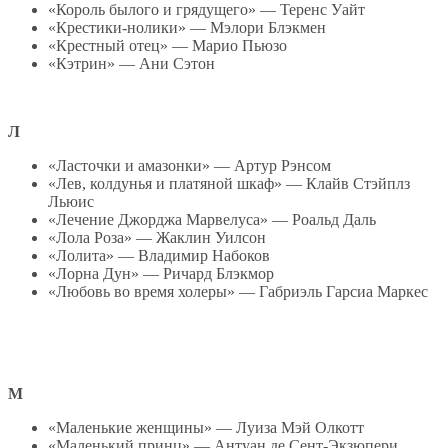
«Король былого и грядущего» — Теренс Уайт
«Крестики-нолики» — Мэлори Блэкмен
«Крестный отец» — Марио Пьюзо
«Кэтрин» — Ани Сэтон
Л
«Ласточки и амазонки» — Артур Рэнсом
«Лев, колдунья и платяной шкаф» — Клайв Стэйплз
Льюис
«Лечение Джорджа Марвелуса» — Роальд Даль
«Лола Роза» — Жаклин Уилсон
«Лолита» — Владимир Набоков
«Лорна Дун» — Ричард Блэкмор
«Любовь во время холеры» — Габриэль Гарсиа Маркес
М
«Маленькие женщины» — Луиза Мэй Олкотт
«Маленький принц» — Антуан де Сент-Экзюпери