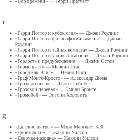
«Вор времени» — Терри Пратчетт
Г
«Гарри Поттер и кубок огня» — Джоан Роулинг
«Гарри Поттер и философский камень» — Джоан
Роулинг
«Гарри Поттер и тайная комната» — Джоан Роулинг
«Гарри Поттер и узник Азкабана» — Джоан Роулинг
«Гордость и предубеждение» — Джейн Остен
«Горменгаст» — Мервин Пик
«Город как Элис» — Невил Шют
«Граф Монте-Кристо» — Александр Дюма
«Гроздья гнева» — Джон Стейнбек
«Грозовой перевал» — Эмили Бронте
«Громобой» — Энтони Хоровитц
Д
«Далекие шатры» — Мэри Маргарет Кей
«Двойняшки» — Жаклин Уилсон
«Девочка-находка» — Жаклин Уилсон