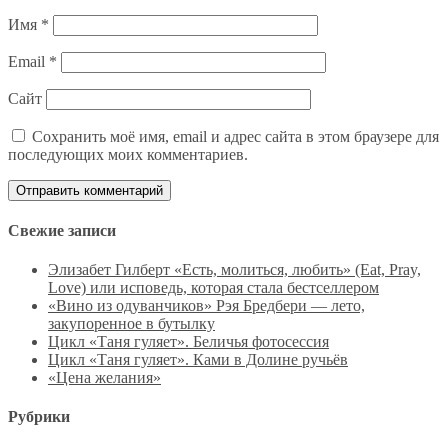
Имя
*
Email
*
Сайт
Сохранить моё имя, email и адрес сайта в этом браузере для
последующих моих комментариев.
Свежие записи
Элизабет Гилберт «Есть, молиться, любить» (Eat, Pray,
Love) или исповедь, которая стала бестселлером
«Вино из одуванчиков» Рэя Бредбери — лето,
закупоренное в бутылку
Цикл «Таня гуляет». Беличья фотосессия
Цикл «Таня гуляет». Ками в Долине ручьёв
«Цена желания»
Рубрики