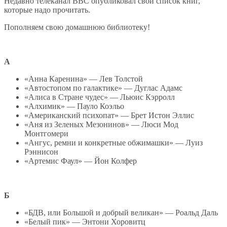
Недавно телеканал ВВС опубликовал свой список книг,
которые надо прочитать.
Пополняем свою домашнюю библиотеку!
А
«Анна Каренина» — Лев Толстой
«Автостопом по галактике» — Дуглас Адамс
«Алиса в Стране чудес» — Льюис Кэрролл
«Алхимик» — Пауло Коэльо
«Американский психопат» — Брет Истон Эллис
«Аня из Зеленых Мезонинов» — Люси Мод
Монтгомери
«Ангус, ремни и конкретные обжимашки» — Луиз
Рэннисон
«Артемис Фаул» — Йон Колфер
Б
«БДВ, или Большой и добрый великан» — Роальд Даль
«Белый пик» — Энтони Хоровитц