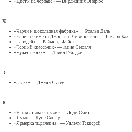
«Цветы на чердаке» — Вирджиния Эндрюс
Ч
«Чарли и шоколадная фабрика» — Роальд Даль
«Чайка по имени Джонатан Ливингстон» — Ричард Бах
«Чародей» — Раймонд Фэйст
«Черный красавчик» — Анна Сьюэлл
«Чужестранка» — Диана Гэблдон
Э
«Эмма» — Джейн Остен
Я
«Я захватываю замок» — Доди Смит
«Ямы» — Луис Сашар
«Ярмарка тщеславия» — Уильям Теккерей