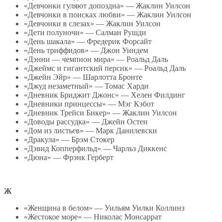
«Девчонки гуляют допоздна» — Жаклин Уилсон
«Девчонки в поисках любви» — Жаклин Уилсон
«Девчонки в слезах» — Жаклин Уилсон
«Дети полуночи» — Салман Рушди
«День шакала» — Фредерик Форсайт
«День триффидов» — Джон Уиндем
«Дэнни — чемпион мира» — Роальд Даль
«Джеймс и гигантский персик» — Роальд Даль
«Джейн Эйр» — Шарлотта Бронте
«Джуд незаметный» — Томас Харди
«Дневник Бриджит Джонс» — Хелен Филдинг
«Дневники принцессы» — Мэг Кэбот
«Дневник Трейси Бикер» — Жаклин Уилсон
«Доводы рассудка» — Джейн Остен
«Дом из листьев» — Марк Данилевски
«Дракула» — Брэм Стокер
«Дэвид Копперфильд» — Чарльз Диккенс
«Дюна» — Фрэнк Герберт
Ж
«Женщина в белом» — Уильям Уилки Коллинз
«Жестокое море» — Николас Монсаррат