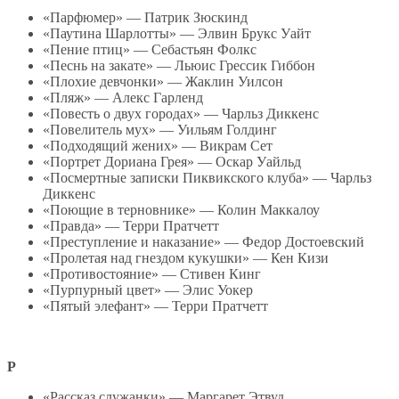
«Парфюмер» — Патрик Зюскинд
«Паутина Шарлотты» — Элвин Брукс Уайт
«Пение птиц» — Себастьян Фолкс
«Песнь на закате» — Льюис Грессик Гиббон
«Плохие девчонки» — Жаклин Уилсон
«Пляж» — Алекс Гарленд
«Повесть о двух городах» — Чарльз Диккенс
«Повелитель мух» — Уильям Голдинг
«Подходящий жених» — Викрам Сет
«Портрет Дориана Грея» — Оскар Уайльд
«Посмертные записки Пиквикского клуба» — Чарльз
Диккенс
«Поющие в терновнике» — Колин Маккалоу
«Правда» — Терри Пратчетт
«Преступление и наказание» — Федор Достоевский
«Пролетая над гнездом кукушки» — Кен Кизи
«Противостояние» — Стивен Кинг
«Пурпурный цвет» — Элис Уокер
«Пятый элефант» — Терри Пратчетт
Р
«Рассказ служанки» — Маргарет Этвуд