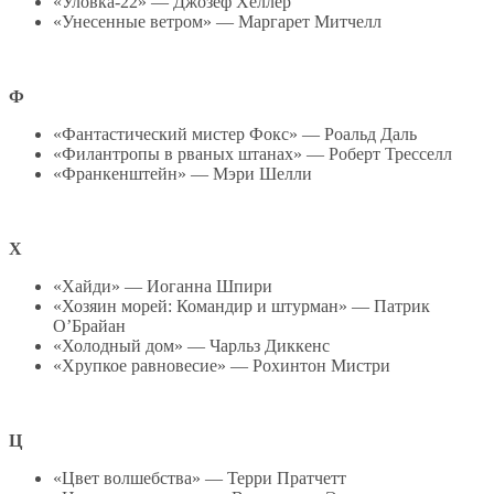
«Уловка-22» — Джозеф Хеллер
«Унесенные ветром» — Маргарет Митчелл
Ф
«Фантастический мистер Фокс» — Роальд Даль
«Филантропы в рваных штанах» — Роберт Тресселл
«Франкенштейн» — Мэри Шелли
Х
«Хайди» — Иоганна Шпири
«Хозяин морей: Командир и штурман» — Патрик
О’Брайан
«Холодный дом» — Чарльз Диккенс
«Хрупкое равновесие» — Рохинтон Мистри
Ц
«Цвет волшебства» — Терри Пратчетт