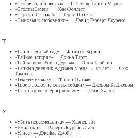
«Сто лет одиночества» — Габриэль Гарсиа Маркес
«Столпы Земли» — Кен Фоллетт
«Стража! Стража!» — Терри Пратчетт
«Сыновья и любовники» — Дэвид Герберт Лоуренс
Т
«Таинственный сад» — Фрэнсис Бернетт
«Тайная история» — Донна Тартт
«Тайна волшебного дерева» — Энид Блайтон
«Тайный дневник Адриана Моула 13 3/4 лет» — Сью
Таунсенд
«Темные начала» — Филип Пулман
«Трое в лодке, не считая собаки» — Джером К. Джером
«Тэсс из рода д’Эрбервиллей» — Томас Харди
У
«Убить пересмешника» — Харпер Ли
«Ужастики» — Роберт Лоуренс Стайн
«Улисс» — Джеймс Джойс