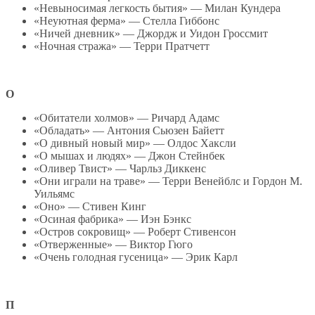
«Невыносимая легкость бытия» — Милан Кундера
«Неуютная ферма» — Стелла Гиббонс
«Ничей дневник» — Джордж и Уидон Гроссмит
«Ночная стража» — Терри Пратчетт
О
«Обитатели холмов» — Ричард Адамс
«Обладать» — Антония Сьюзен Байетт
«О дивный новый мир» — Олдос Хаксли
«О мышах и людях» — Джон Стейнбек
«Оливер Твист» — Чарльз Диккенс
«Они играли на траве» — Терри Венейблс и Гордон М.
Уильямс
«Оно» — Стивен Кинг
«Осиная фабрика» — Иэн Бэнкс
«Остров сокровищ» — Роберт Стивенсон
«Отверженные» — Виктор Гюго
«Очень голодная гусеница» — Эрик Карл
П