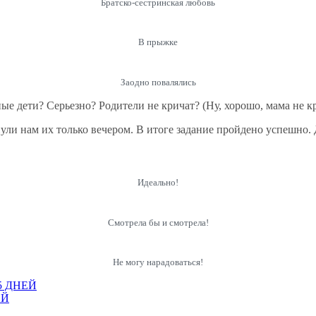
Братско-сестринская любовь
В прыжке
Заодно повалялись
е дети? Серьезно? Родители не кричат? (Ну, хорошо, мама не кр
ули нам их только вечером. В итоге задание пройдено успешно. 
Идеально!
Смотрела бы и смотрела!
Не могу нарадоваться!
5 ДНЕЙ
ЕЙ