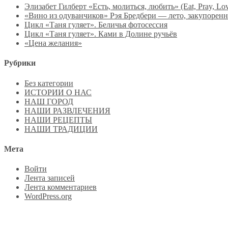
Элизабет Гилберт «Есть, молиться, любить» (Eat, Pray, Lo
«Вино из одуванчиков» Рэя Бредбери — лето, закупоренн
Цикл «Таня гуляет». Беличья фотосессия
Цикл «Таня гуляет». Ками в Долине ручьёв
«Цена желания»
Рубрики
Без категории
ИСТОРИИ О НАС
НАШ ГОРОД
НАШИ РАЗВЛЕЧЕНИЯ
НАШИ РЕЦЕПТЫ
НАШИ ТРАДИЦИИ
Мета
Войти
Лента записей
Лента комментариев
WordPress.org