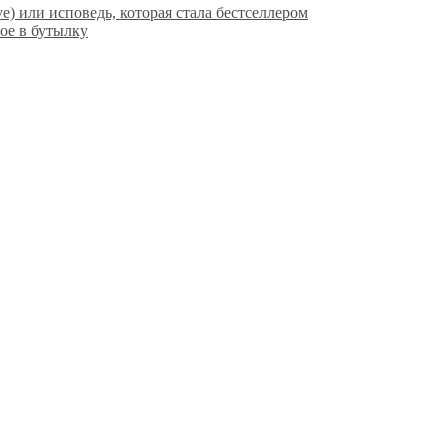
ve) или исповедь, которая стала бестселлером
ое в бутылку